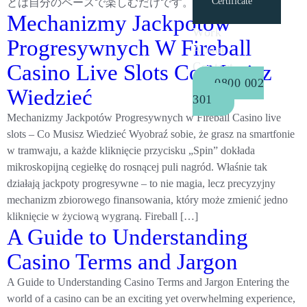
Certificate
とは自分のペースで楽しむだけです。
Mechanizmy Jackpotów
Work
Progresywnych W Fireball
About
Casino Live Slots Co Musisz
Contact
0800 002
Wiedzieć
301
Mechanizmy Jackpotów Progresywnych w Fireball Casino live
slots – Co Musisz Wiedzieć Wyobraź sobie, że grasz na smartfonie
w tramwaju, a każde kliknięcie przycisku „Spin” dokłada
mikroskopijną cegiełkę do rosnącej puli nagród. Właśnie tak
działają jackpoty progresywne – to nie magia, lecz precyzyjny
mechanizm zbiorowego finansowania, który może zmienić jedno
kliknięcie w życiową wygraną. Fireball […]
A Guide to Understanding
Casino Terms and Jargon
A Guide to Understanding Casino Terms and Jargon Entering the
world of a casino can be an exciting yet overwhelming experience,