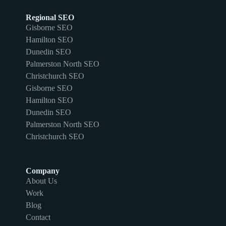
Regional SEO
Gisborne SEO
Hamilton SEO
Dunedin SEO
Palmerston North SEO
Christchurch SEO
Gisborne SEO
Hamilton SEO
Dunedin SEO
Palmerston North SEO
Christchurch SEO
Company
About Us
Work
Blog
Contact